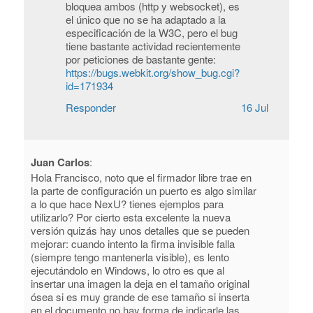
bloquea ambos (http y websocket), es
el único que no se ha adaptado a la
especificación de la W3C, pero el bug
tiene bastante actividad recientemente
por peticiones de bastante gente:
https://bugs.webkit.org/show_bug.cgi?
id=171934
Responder
16 Jul
Juan Carlos
:
Hola Francisco, noto que el firmador libre trae en
la parte de configuración un puerto es algo similar
a lo que hace NexU? tienes ejemplos para
utilizarlo? Por cierto esta excelente la nueva
versión quizás hay unos detalles que se pueden
mejorar: cuando intento la firma invisible falla
(siempre tengo mantenerla visible), es lento
ejecutándolo en Windows, lo otro es que al
insertar una imagen la deja en el tamaño original
ósea si es muy grande de ese tamaño si inserta
en el documento no hay forma de indicarle las