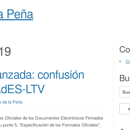
la Peña
19
Co
Co
nzada: confusión
Bu
PAdES-LTV
Busc
o de la Peña
tos Oficiales de los Documentos Electrónicos Firmados
su punto 5, “Especificación de los Formatos Oficiales”,