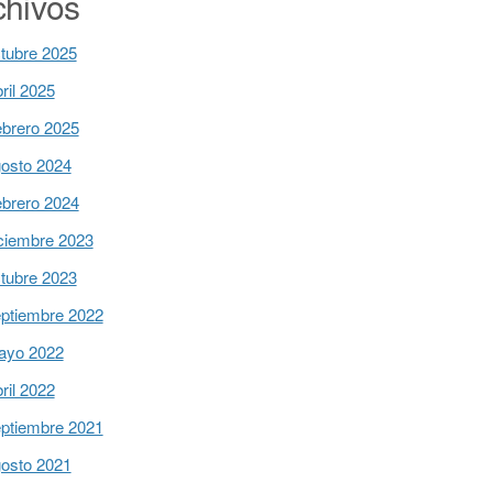
chivos
tubre 2025
tre LTV y PAdES-LTV”
ril 2025
 PAdES-LTV
brero 2025
osto 2024
brero 2024
ciembre 2023
tubre 2023
ptiembre 2022
ayo 2022
ril 2022
ptiembre 2021
osto 2021