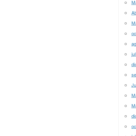
M
Ab
M
oc
ag
ju
di
se
Ju
M
M
di
oc