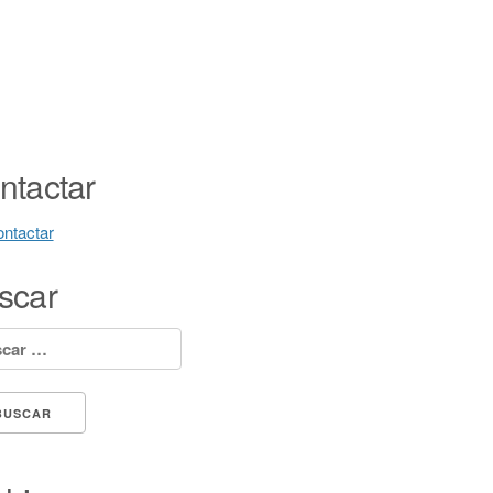
ntactar
ntactar
scar
ar: