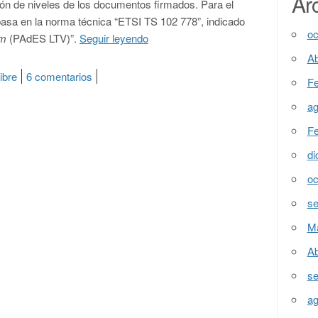
Ar
ón de niveles de los documentos firmados. Para el
basa en la norma técnica “ETSI TS 102 778”, indicado
oc
rm
(PAdES LTV)”.
Seguir leyendo
“Firma PDF avanzada: confusión en
Ab
ibre
6 comentarios
en Firma PDF avanzada: confusión entre LTV y
Fe
ag
Fe
di
oc
se
M
Ab
se
ag