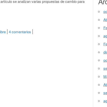
Ar
 artículo se analizan varias propuestas de cambio para
oc
 el proyecto validador”
Ab
Fe
ibre
4 comentarios
en Cambios a futuro para el proyecto validador
ag
Fe
di
oc
se
M
Ab
se
ag