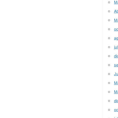
M
Ab
M
oc
ag
ju
di
se
Ju
M
M
di
oc