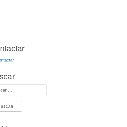
ntactar
ntactar
scar
ar: