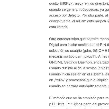
oculto
en los directori
$HOME/.ase/
cuando se generan búsquedas, ya que 
acceso por defecto. Por otra parte, al 
código fuente, el aislamiento mejora l
esta librería.
Otra característica que permite resolve
Digital para iniciar sesión con el PIN 
selección de usuario (gdm, GNOME Di
mecanismo tipo pam_pkcs11. Antes no
GNOME Settings Daemon, encargado de
usuario distinto al de la sesión (en es
usuario inicia sesión en el sistema, 
en
y provocaba que cualquier p
/tmp/
usuario se cerrara automáticamente, 
El método que se ha emplado para res
. P11-kit es parte del proy
p11-kit