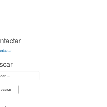
ntactar
ntactar
scar
ar: