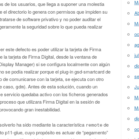
M
os de los usuarios, que llega a suponer una molestia
el directorio lo genera con permisos que impiden su
Ab
tratarse de software privativo y no poder auditar el
M
igeramente la seguridad sobre lo que pueda realizar
oc
ag
r este defecto es poder utilizar la tarjeta de Firma
ju
de la tarjeta de Firma Digital, desde la ventana de
splay Manager) si se configura localmente con algún
di
 se podía realizar porque el plug-in gsd-smartcard de
se
 comunicarse con la tarjeta, se ejecuta con otro
te caso,
). Antes de esta solución, cuando un
Ju
gdm
ese servicio quedaba activo con los ficheros generados
M
roceso que utilizara Firma Digital en la sesión de
M
provocando gran inestabilidad.
di
olverlo ha sido mediante la característica
de
remote
oc
ecto p11-glue, cuyo propósito es actuar de “pegamento”