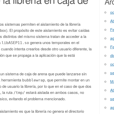
Ar
oc
Ab
sistemas permiten el aislamiento de la librería
Fe
box). El propósito de este aislamiento es evitar caídas
 distintos del mismo sistema tratan de acceder a la
ag
a
genera unos temporales en el
libASEP11.so
Fe
cuando intenta crearlos desde otro usuario diferente, la
ión que se propaga a la aplicación que la está
di
oc
se
a un sistema de caja de arena que puede lanzarse sin
la herramienta
, que permite montar en un
bubblewrap
M
de usuario la librería, por lo que en el caso de que dos
Ab
, la ruta
estará aislada en ambos casos, no
/tmp/
físico, evitando el problema mencionado.
se
ag
islamiento es que la librería no genera el directorio