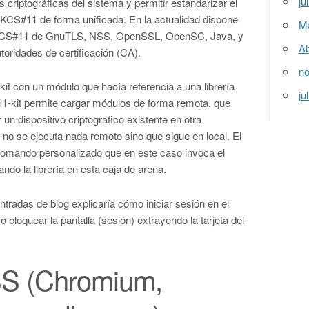
ju
 criptográficas del sistema y permitir estandarizar el
PKCS#11 de forma unificada. En la actualidad dispone
M
 PKCS#11 de GnuTLS, NSS, OpenSSL, OpenSC, Java, y
Ab
toridades de certificación (CA).
no
kit con un módulo que hacía referencia a una librería
ju
11-kit permite cargar módulos de forma remota, que
r un dispositivo criptográfico existente en otra
 no se ejecuta nada remoto sino que sigue en local. El
comando personalizado que en este caso invoca el
ndo la librería en esta caja de arena.
tradas de blog explicaría cómo iniciar sesión en el
bloquear la pantalla (sesión) extrayendo la tarjeta del
SS (Chromium,