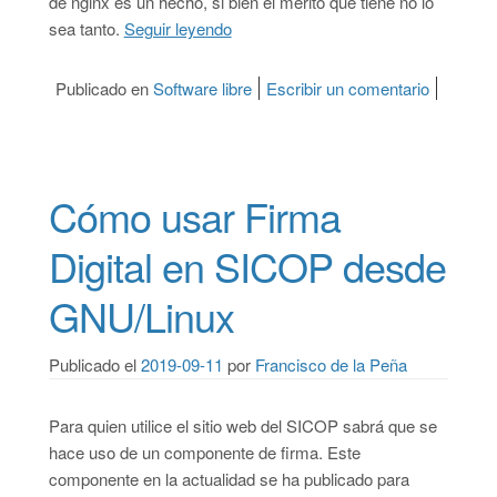
de nginx es un hecho, si bien el mérito que tiene no lo
sea tanto.
Seguir leyendo
“El servidor HTTP de Apache no es 
Publicado en
Software libre
Escribir un comentario
on El se
Cómo usar Firma
Digital en SICOP desde
GNU/Linux
Publicado el
2019-09-11
por
Francisco de la Peña
Para quien utilice el sitio web del SICOP sabrá que se
hace uso de un componente de firma. Este
componente en la actualidad se ha publicado para