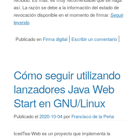
así. La razón se debe a la información del estado de
revocación disponible en el momento de firmar.
Seguir
leyendo
“Por qué deberías aceptar documentos firmados digit
Publicado en
Firma digital
Escribir un comentario
on Por qué
Cómo seguir utilizando
lanzadores Java Web
Start en GNU/Linux
Publicado el
2020-10-04
por
Francisco de la Peña
IcedTea-Web es un proyecto que implementa la