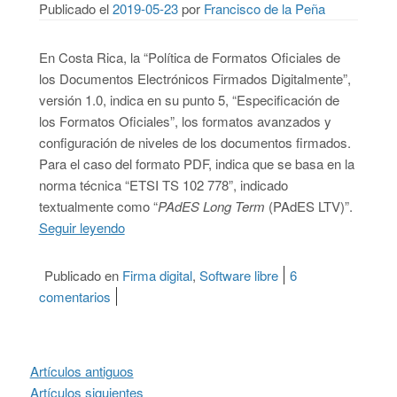
Publicado el
2019-05-23
por
Francisco de la Peña
En Costa Rica, la “Política de Formatos Oficiales de
los Documentos Electrónicos Firmados Digitalmente”,
versión 1.0, indica en su punto 5, “Especificación de
los Formatos Oficiales”, los formatos avanzados y
configuración de niveles de los documentos firmados.
Para el caso del formato PDF, indica que se basa en la
norma técnica “ETSI TS 102 778”, indicado
textualmente como “
PAdES Long Term
(PAdES LTV)”.
Seguir leyendo
“Firma PDF avanzada: confusión entre LTV y
Publicado en
Firma digital
,
Software libre
6
comentarios
en Firma PDF avanzada: confusión entre LTV y
Navegación de entradas
Artículos antiguos
Artículos siguientes